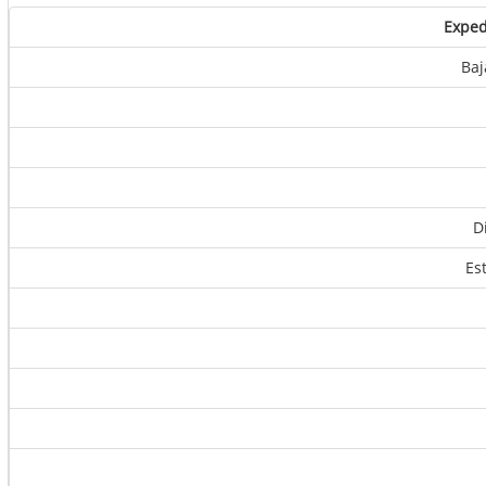
Exped
Baj
D
Es